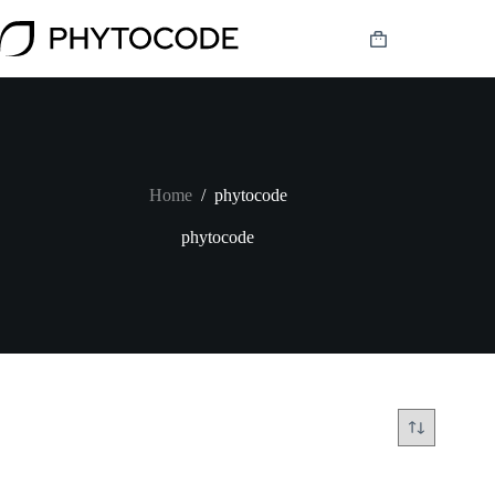
Skip
to
Shopping
content
cart
Home
/
phytocode
phytocode