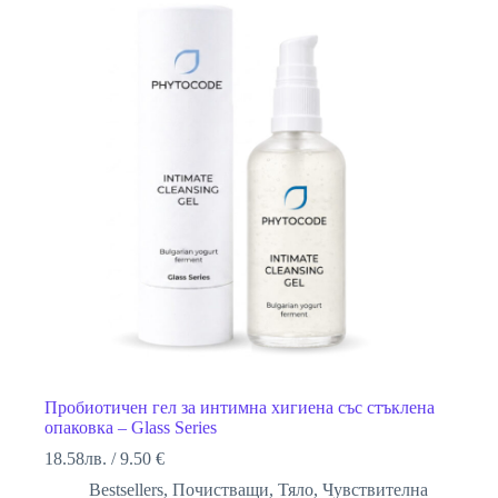
Пробиотичен гел за интимна хигиена със стъклена
опаковка – Glass Series
18.58
лв.
/
9.50 €
Bestsellers
,
Почистващи
,
Тяло
,
Чувствителна