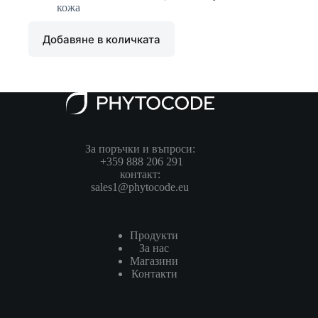
кожа
Добавяне в количката
За поръчки и въпроси:
+359 888 206 291
контакт:
sales1@phytocode.eu
Продукти
За нас
Магазини
Контакти