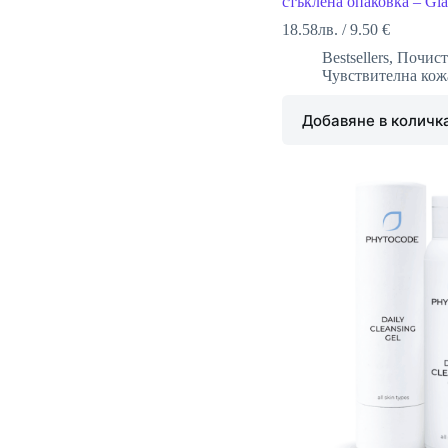
стъклена опаковка – Glas
18.58
лв.
/
9.50 €
Bestsellers
,
Почис
Чувствителна кож
Добавяне в количк