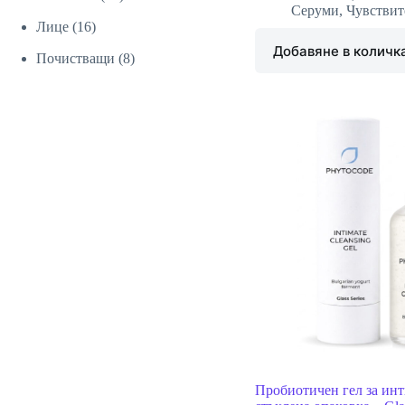
Серуми
,
Чувствит
16
продукта
Лице
16
Добавяне в количк
продукта
8
Почистващи
8
продукта
Пробиотичен гел за инт