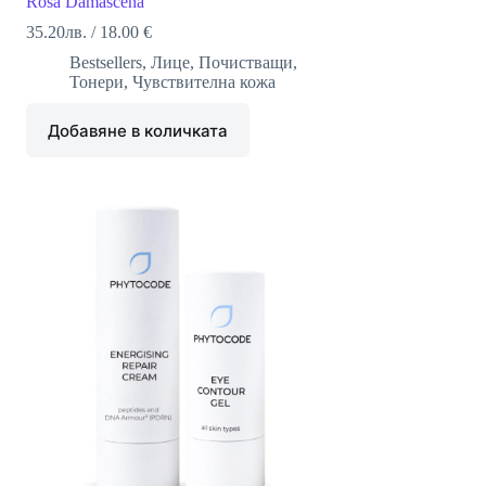
Rosa Damascena
35.20
лв.
/
18.00 €
Bestsellers
,
Лице
,
Почистващи
,
Тонери
,
Чувствителна кожа
Добавяне в количката