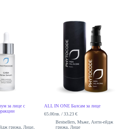
ум за лице с
ALL IN ONE Балсам за лице
фракции
65.00
лв.
/
33.23 €
Bestsellers
,
Mъже
,
Анти-ейдж
йдж грижа
,
Лице
,
грижа
,
Лице