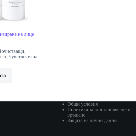
низиране на лице
Почистващи
,
яло
,
Чувствителна
ата
Общи условия
Политика за възстановяване и
връщане
Защита на лични данни