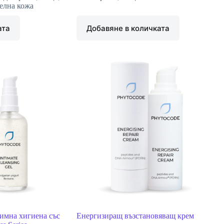
елна кожа
ата
Добавяне в количката
имна хигиена със
Енергизиращ възстановяващ крем