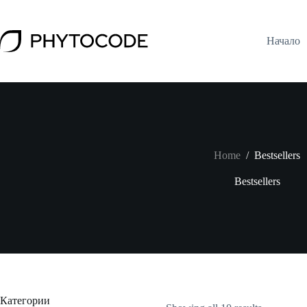
Skip
to
content
Начало
Home
/
Bestsellers
Bestsellers
Категории