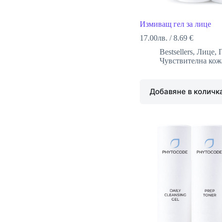
Измиващ гел за лице
17.00
лв.
/
8.69 €
Bestsellers
,
Лице
,
Чувствителна кож
Добавяне в количк