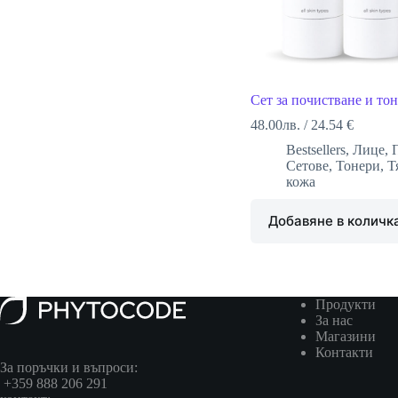
Сет за почистване и то
48.00
лв.
/
24.54 €
Bestsellers
,
Лице
,
Сетове
,
Тонери
,
Т
кожа
Добавяне в количк
Продукти
За нас
Магазини
Контакти
За поръчки и въпроси:
+359 888 206 291