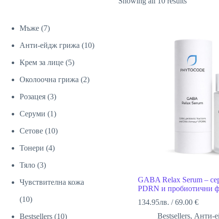
Showing all 10 results
7
Mъже
7
продукта
10
Анти-ейдж грижа
10
5
продукта
Крем за лице
5
продукта
2
Околоочна грижа
2
3
продукта
Розацея
3
продукта
1
Серуми
1
продукт
10
Сетове
10
4
продукта
Тонери
4
3
продукта
Тяло
3
GABA Relax Serum – сер
продукта
Чувствителна кожа
PDRN и пробиотични 
10
10
134.95
лв.
/
69.00 €
продукта
10
Bestsellers
,
Анти-е
Bestsellers
10