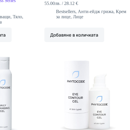
s Series
55.00
лв.
/
28.12 €
Bestsellers
,
Анти-ейдж грижа
,
Крем
тващи
,
Тяло
,
за лице
,
Лице
а
ата
Добавяне в количката