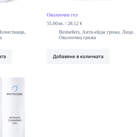
Околоочен гел
55.00
лв.
/
28.12 €
Почистващи
,
Bestsellers
,
Анти-ейдж грижа
,
Лице
,
а
Околоочна грижа
ата
Добавяне в количката