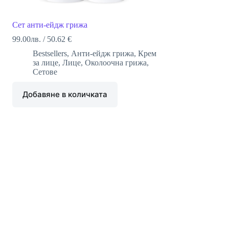
Сет анти-ейдж грижа
99.00
лв.
/
50.62 €
Bestsellers
,
Анти-ейдж грижа
,
Крем
за лице
,
Лице
,
Околоочна грижа
,
Сетове
Добавяне в количката