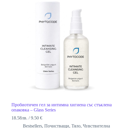
Пробиотичен гел за интимна хигиена със стъклена
опаковка – Glass Series
18.58
лв.
/
9.50 €
Bestsellers
,
Почистващи
,
Тяло
,
Чувствителна