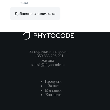
кожа
Добавяне в количката
За поръчки и въпроси:
+359 888 206 291
контакт:
sales1@phytocode.eu
Продукти
За нас
Магазини
Контакти