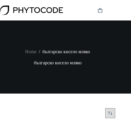
Skip
to
Shopping
content
cart
Home
/
българско кисело мляко
българско кисело мляко